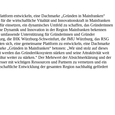
 Plattform entwickeln, eine Dachmarke „Gründen in Mainfranken“
 die wirtschaftliche Vitalität und Innovationskraft in Mainfranken
dafür einsetzen, ein dynamisches Umfeld zu schaffen, das Gründerinnen
liche Dynamik und Innovation in der Region Mainfranken bekennen
ne umfassende Unterstützung für Gründerinnen und Gründer
burg, die IHK Würzburg-Schweinfurt, die JMU Würzburg, das RSG
ten sich, eine gemeinsame Plattform zu entwickeln, eine Dachmarke
ke „Gründen in Mainfranken“ betonen: „Wir sind stolz auf dieses
 werden das Gründerökosystem stärken und seine Attraktivität weit
ltur weiter zu stärken.“ Der Mehrwert der Absichtserklärung und der
sser mit wichtigen Ressourcen und Partnern zu vernetzen und ein
rtschaftliche Entwicklung der gesamten Region nachhaltig gefördert