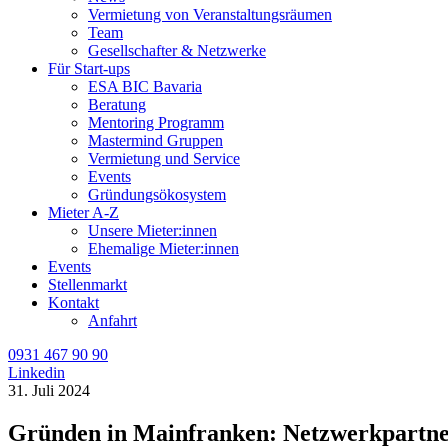
Vermietung von Veranstaltungsräumen
Team
Gesellschafter & Netzwerke
Für Start-ups
ESA BIC Bavaria
Beratung
Mentoring Programm
Mastermind Gruppen
Vermietung und Service
Events
Gründungsökosystem
Mieter A-Z
Unsere Mieter:innen
Ehemalige Mieter:innen
Events
Stellenmarkt
Kontakt
Anfahrt
0931 467 90 90
Linkedin
31. Juli 2024
Gründen in Mainfranken: Netzwerkpartner