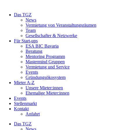
Das TGZ
News
Vermietung von Veranstaltungsräumen
Team
Gesellschafter & Netzwerke
Für Start-ups
ESA BIC Bavaria
Beratung
Mentoring Programm
Mastermind Gruppen
Vermietung und Service
Events
Gründungsökosystem
Mieter A-Z
Unsere Mieter:innen
Ehemalige Mieter:innen
Events
Stellenmarkt
Kontakt
Anfahrt
Das TGZ
News