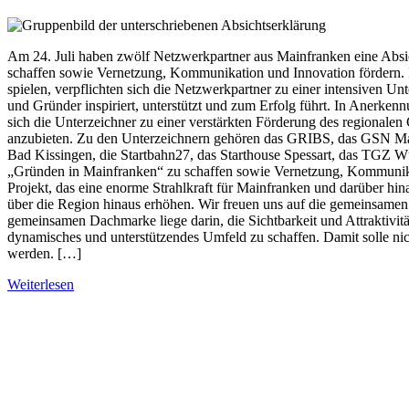
Am 24. Juli haben zwölf Netzwerkpartner aus Mainfranken eine Absi
schaffen sowie Vernetzung, Kommunikation und Innovation fördern. In
spielen, verpflichten sich die Netzwerkpartner zu einer intensiven U
und Gründer inspiriert, unterstützt und zum Erfolg führt. In Aner
sich die Unterzeichner zu einer verstärkten Förderung des regional
anzubieten. Zu den Unterzeichnern gehören das GRIBS, das GSN M
Bad Kissingen, die Startbahn27, das Starthouse Spessart, das TGZ 
„Gründen in Mainfranken“ zu schaffen sowie Vernetzung, Kommunikat
Projekt, das eine enorme Strahlkraft für Mainfranken und darüber hi
über die Region hinaus erhöhen. Wir freuen uns auf die gemeinsamen 
gemeinsamen Dachmarke liege darin, die Sichtbarkeit und Attraktivi
dynamisches und unterstützendes Umfeld zu schaffen. Damit solle nich
werden. […]
Weiterlesen