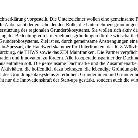
chtserklärung vorgestellt. Die Unterzeichner wollen eine gemeinsame
 Anbetracht der entscheidenden Rolle, die Unternehmensgründungen für
nterstützung des regionalen Gründerökosystems. Sie wollen sich aktiv 
kennung der Bedeutung von Unternehmensgründungen für die wirtschaft
en Gründerökosystems. Ziel ist es, durch gemeinsame Anstrengungen ei
ain-Spessart, die Handwerkskammer für Unterfranken, das IGZ Würz
Würzburg, die THWS sowie das ZDI Mainfranken. Die Partner verpflich
ion und Innovation zu fördern. Alle Kooperationspartner der Dachmar
naus entfalten soll. Die gemeinsame Dachmarke und die Zusammenarbeit
Aktivitäten, die hoffentlich dazu beitragen, die lebendige Gründungsku
tät des Gründungsökosystems zu erhöhen, Gründerinnen und Gründer be
t nur die Innovationskraft der Start-ups gestärkt, sondern auch die wi