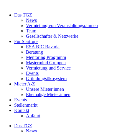
Das TGZ
News
Vermietung von Veranstaltungsräumen
Team
Gesellschafter & Netzwerke
Für Start-ups
ESA BIC Bavaria
Beratung
Mentoring Programm
Mastermind Gruppen
Vermietung und Service
Events
Gründungsökosystem
Mieter A-Z
Unsere Mieter:innen
Ehemalige Mieter:innen
Events
Stellenmarkt
Kontakt
Anfahrt
Das TGZ
News