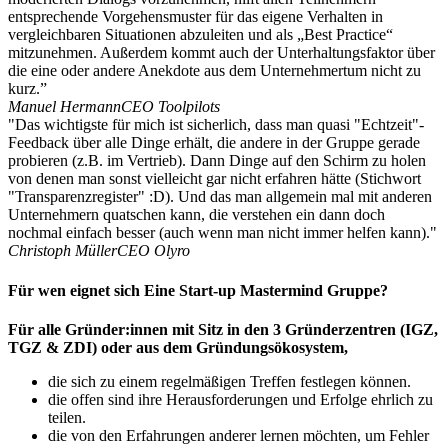
entsprechende Vorgehensmuster für das eigene Verhalten in
vergleichbaren Situationen abzuleiten und als „Best Practice“
mitzunehmen. Außerdem kommt auch der Unterhaltungsfaktor über
die eine oder andere Anekdote aus dem Unternehmertum nicht zu
kurz.”
Manuel Hermann
CEO Toolpilots
"Das wichtigste für mich ist sicherlich, dass man quasi "Echtzeit"-
Feedback über alle Dinge erhält, die andere in der Gruppe gerade
probieren (z.B. im Vertrieb). Dann Dinge auf den Schirm zu holen
von denen man sonst vielleicht gar nicht erfahren hätte (Stichwort
"Transparenzregister" :D). Und das man allgemein mal mit anderen
Unternehmern quatschen kann, die verstehen ein dann doch
nochmal einfach besser (auch wenn man nicht immer helfen kann)."
Christoph Müller
CEO Olyro
Für wen eignet sich Eine Start-up Mastermind Gruppe?
Für alle Gründer:innen mit Sitz in den 3 Gründerzentren (IGZ,
TGZ & ZDI) oder aus dem Gründungsökosystem,
die sich zu einem regelmäßigen Treffen festlegen können.
die offen sind ihre Herausforderungen und Erfolge ehrlich zu
teilen.
die von den Erfahrungen anderer lernen möchten, um Fehler