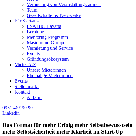
Vermietung von Veranstaltungsräumen
Team
Gesellschafter & Netzwerke
Für Start-ups
ESA BIC Bavaria
Beratung
Mentoring Programm
Mastermind Gruppen
Vermietung und Service
Events
Gründungsökosystem
Mieter A-Z
Unsere Mieter:innen
Ehemalige Mieter:innen
Events
Stellenmarkt
Kontakt
Anfahrt
0931 467 90 90
Linkedin
Das Format für
mehr Erfolg
mehr Selbstbewusstsein
mehr Selbstsicherheit
mehr Klarheit
im Start-Up