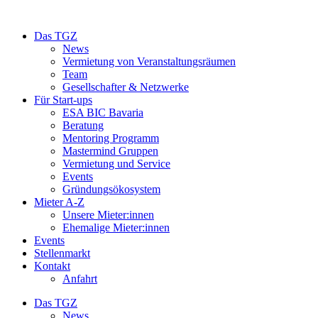
Das TGZ
News
Vermietung von Veranstaltungsräumen
Team
Gesellschafter & Netzwerke
Für Start-ups
ESA BIC Bavaria
Beratung
Mentoring Programm
Mastermind Gruppen
Vermietung und Service
Events
Gründungsökosystem
Mieter A-Z
Unsere Mieter:innen
Ehemalige Mieter:innen
Events
Stellenmarkt
Kontakt
Anfahrt
Das TGZ
News