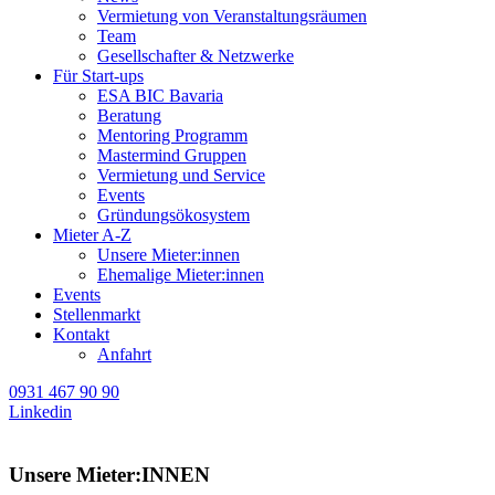
Vermietung von Veranstaltungsräumen
Team
Gesellschafter & Netzwerke
Für Start-ups
ESA BIC Bavaria
Beratung
Mentoring Programm
Mastermind Gruppen
Vermietung und Service
Events
Gründungsökosystem
Mieter A-Z
Unsere Mieter:innen
Ehemalige Mieter:innen
Events
Stellenmarkt
Kontakt
Anfahrt
0931 467 90 90
Linkedin
Unsere Mieter:INNEN