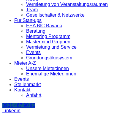
Vermietung von Veranstaltungsräumen
Team
Gesellschafter & Netzwerke
Für Start-ups
ESA BIC Bavaria
Beratung
Mentoring Programm
Mastermind Gruppen
Vermietung und Service
Events
Gründungsökosystem
Mieter A-Z
Unsere Mieter:innen
Ehemalige Mieter:innen
Events
Stellenmarkt
Kontakt
Anfahrt
0931 467 90 90
Linkedin