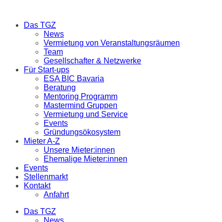
Das TGZ
News
Vermietung von Veranstaltungsräumen
Team
Gesellschafter & Netzwerke
Für Start-ups
ESA BIC Bavaria
Beratung
Mentoring Programm
Mastermind Gruppen
Vermietung und Service
Events
Gründungsökosystem
Mieter A-Z
Unsere Mieter:innen
Ehemalige Mieter:innen
Events
Stellenmarkt
Kontakt
Anfahrt
Das TGZ
News