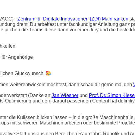
(WACC) –
Zentrum für Digitale Innovationen (ZDI) Mainfranken
sta
dung dreht. Du arbeitest unter fachkundiger Anleitung ganz pr
 pitchen die Teams diese dann vor einer Jury und die beste Id
hkeiten
g für Angehörige
rzlichen Glückwunsch!
en weiterentwickeln möchtest, dann schau dir gerne mal den
nderwerkstatt (Danke an
Jan Wiesner
und
Prof. Dr. Simon Kiese
s-Optimierung und dem darauf passenden Content hat definitiv vi
ter die Kulissen blicken lassen – in die große Maschinenhalle,
rt-ups mit schweren Maschinen arbeiten oder bestimmte Projekt
ovative Start-ups aus den Bereichen Raumfahrt, Robotik und A