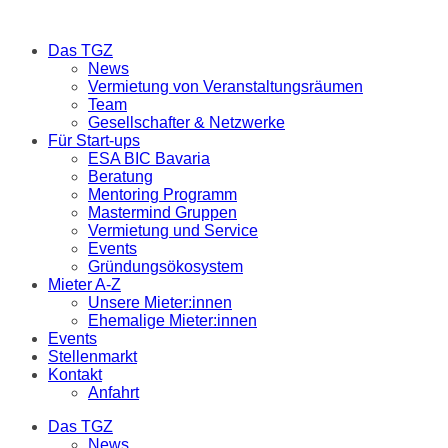
Das TGZ
News
Vermietung von Veranstaltungsräumen
Team
Gesellschafter & Netzwerke
Für Start-ups
ESA BIC Bavaria
Beratung
Mentoring Programm
Mastermind Gruppen
Vermietung und Service
Events
Gründungsökosystem
Mieter A-Z
Unsere Mieter:innen
Ehemalige Mieter:innen
Events
Stellenmarkt
Kontakt
Anfahrt
Das TGZ
News