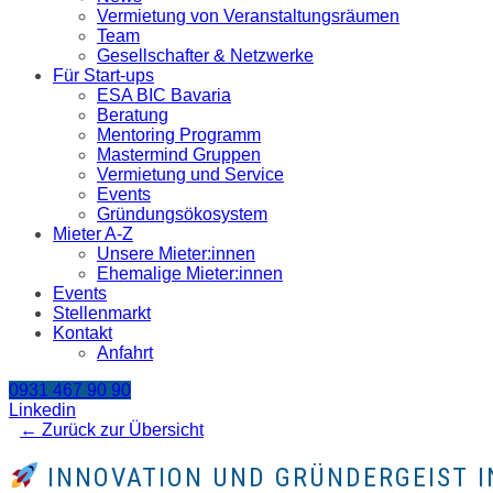
Vermietung von Veranstaltungsräumen
Team
Gesellschafter & Netzwerke
Für Start-ups
ESA BIC Bavaria
Beratung
Mentoring Programm
Mastermind Gruppen
Vermietung und Service
Events
Gründungsökosystem
Mieter A-Z
Unsere Mieter:innen
Ehemalige Mieter:innen
Events
Stellenmarkt
Kontakt
Anfahrt
0931 467 90 90
Linkedin
← Zurück zur Übersicht
INNOVATION UND GRÜNDERGEIST I