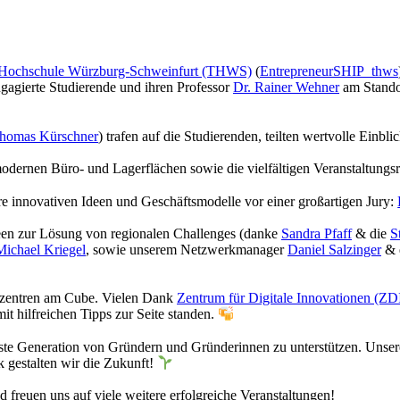
 Hochschule Würzburg-Schweinfurt (THWS)
(
EntrepreneurSHIP_thws
agierte Studierende und ihren Professor
Dr. Rainer Wehner
am Stando
homas Kürschner
) trafen auf die Studierenden, teilten wertvolle Einb
ernen Büro- und Lagerflächen sowie die vielfältigen Veranstaltungsr
e innovativen Ideen und Geschäftsmodelle vor einer großartigen Jury:
deen zur Lösung von regionalen Challenges (danke
Sandra Pfaff
& die
S
Michael Kriegel
, sowie unserem Netzwerkmanager
Daniel Salzinger
& 
rzentren am Cube. Vielen Dank
Zentrum für Digitale Innovationen (ZD
t hilfreichen Tipps zur Seite standen.
hste Generation von Gründern und Gründerinnen zu unterstützen. Unsere
gestalten wir die Zukunft!
 freuen uns auf viele weitere erfolgreiche Veranstaltungen!