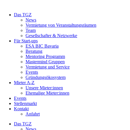
Das TGZ
News
Vermietung von Veranstaltungsräumen
Team
Gesellschafter & Netzwerke
Für Start-ups
ESA BIC Bavaria
Beratung
Mentoring Programm
Mastermind Gruppen
Vermietung und Service
Events
Gründungsökosystem
Mieter A-Z
Unsere Mieter:innen
Ehemalige Mieter:innen
Events
Stellenmarkt
Kontakt
Anfahrt
Das TGZ
News