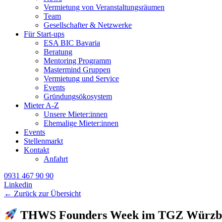
Vermietung von Veranstaltungsräumen
Team
Gesellschafter & Netzwerke
Für Start-ups
ESA BIC Bavaria
Beratung
Mentoring Programm
Mastermind Gruppen
Vermietung und Service
Events
Gründungsökosystem
Mieter A-Z
Unsere Mieter:innen
Ehemalige Mieter:innen
Events
Stellenmarkt
Kontakt
Anfahrt
0931 467 90 90
Linkedin
← Zurück zur Übersicht
THWS Founders Week im TGZ Würzbu