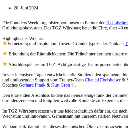
20. Juni 2024
Die Founders Week, organisiert von unserem Partner der
Technische
Gründungsökosystem. Das TGZ Würzburg hatte die Ehre, über 40 eng
Highlights der Woche:
Vernetzung und Inspiration: Unsere Gründer (spezieller Dank an
T
Erkundung der Räumlichkeiten: Die Teilnehmer konnten unsere mod
Abschlusspitches im TGZ: Acht großartige Teams präsentierten ihr
In vier intensiven Tagen entwickelten die Studierenden spannende I
und umfassenden Support vom Trainer-Team
Chantal Ebelsheiser
&
Coaches
Gerhard Frank
&
Kurt Groh
.
Den krönenden Abschluss bildete das Feierabendgetränk der Gründe
Gründerszene ein und knüpften wertvolle Kontakte zu Experten, die mi
Im TGZ Würzburg setzen wir uns leidenschaftlich dafür ein, die näc
Wachstum und Innovation. Gemeinsam mit unserem starken Netzwerk 
Wir sind stolz darauf, Teil dieses dynamischen Ökosystems zu sein und