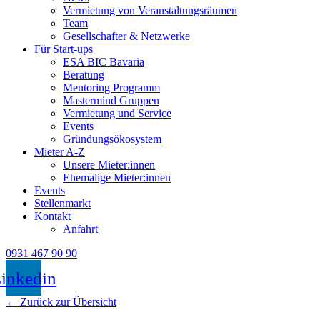
Vermietung von Veranstaltungsräumen
Team
Gesellschafter & Netzwerke
Für Start-ups
ESA BIC Bavaria
Beratung
Mentoring Programm
Mastermind Gruppen
Vermietung und Service
Events
Gründungsökosystem
Mieter A-Z
Unsere Mieter:innen
Ehemalige Mieter:innen
Events
Stellenmarkt
Kontakt
Anfahrt
0931 467 90 90
inkedin
← Zurück zur Übersicht