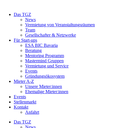
Das TGZ
News
Vermietung von Veranstaltungsräumen
Team
Gesellschafter & Netzwerke
Für Start-ups
ESA BIC Bavaria
Beratung
Mentoring Programm
Mastermind Gruppen
Vermietung und Service
Events
Gründungsökosystem
Mieter A-Z
Unsere Mieter:innen
Ehemalige Mieter:innen
Events
Stellenmarkt
Kontakt
Anfahrt
Das TGZ
News