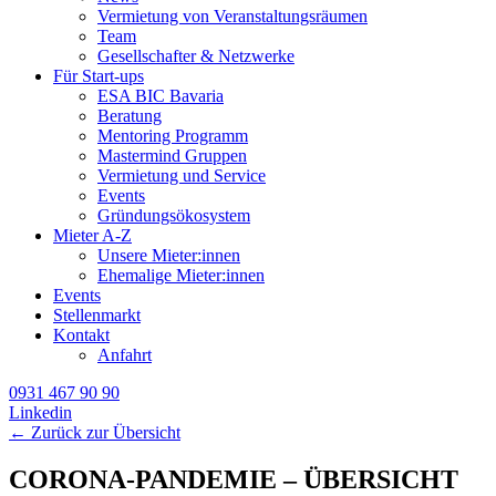
Vermietung von Veranstaltungsräumen
Team
Gesellschafter & Netzwerke
Für Start-ups
ESA BIC Bavaria
Beratung
Mentoring Programm
Mastermind Gruppen
Vermietung und Service
Events
Gründungsökosystem
Mieter A-Z
Unsere Mieter:innen
Ehemalige Mieter:innen
Events
Stellenmarkt
Kontakt
Anfahrt
0931 467 90 90
Linkedin
← Zurück zur Übersicht
CORONA-PANDEMIE – ÜBERSICHT