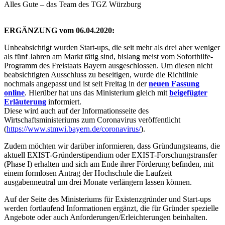
Alles Gute – das Team des TGZ Würzburg
ERGÄNZUNG vom 06.04.2020:
Unbeabsichtigt wurden Start-ups, die seit mehr als drei aber weniger
als fünf Jahren am Markt tätig sind, bislang meist vom Soforthilfe-
Programm des Freistaats Bayern ausgeschlossen. Um diesen nicht
beabsichtigten Ausschluss zu beseitigen, wurde die Richtlinie
nochmals angepasst und ist seit Freitag in der
neuen Fassung
online
. Hierüber hat uns das Ministerium gleich mit
beigefügter
Erläuterung
informiert.
Diese wird auch auf der Informationsseite des
Wirtschaftsministeriums zum Coronavirus veröffentlicht
(
https://www.stmwi.bayern.de/coronavirus/
).
Zudem möchten wir darüber informieren, dass Gründungsteams, die
aktuell EXIST-Gründerstipendium oder EXIST-Forschungstransfer
(Phase I) erhalten und sich am Ende ihrer Förderung befinden, mit
einem formlosen Antrag der Hochschule die Laufzeit
ausgabenneutral um drei Monate verlängern lassen können.
Auf der Seite des Ministeriums für Existenzgründer und Start-ups
werden fortlaufend Informationen ergänzt, die für Gründer spezielle
Angebote oder auch Anforderungen/Erleichterungen beinhalten.