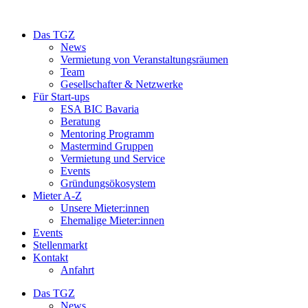
Das TGZ
News
Vermietung von Veranstaltungsräumen
Team
Gesellschafter & Netzwerke
Für Start-ups
ESA BIC Bavaria
Beratung
Mentoring Programm
Mastermind Gruppen
Vermietung und Service
Events
Gründungsökosystem
Mieter A-Z
Unsere Mieter:innen
Ehemalige Mieter:innen
Events
Stellenmarkt
Kontakt
Anfahrt
Das TGZ
News