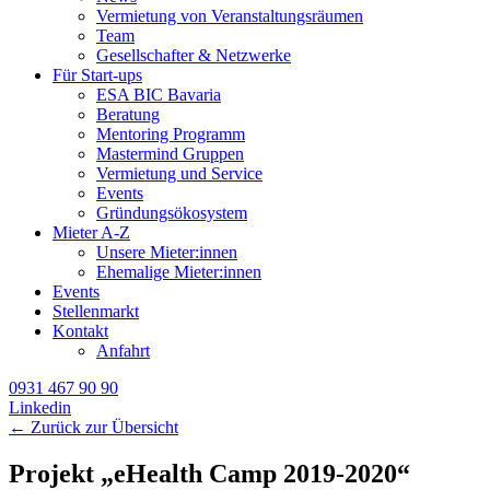
Vermietung von Veranstaltungsräumen
Team
Gesellschafter & Netzwerke
Für Start-ups
ESA BIC Bavaria
Beratung
Mentoring Programm
Mastermind Gruppen
Vermietung und Service
Events
Gründungsökosystem
Mieter A-Z
Unsere Mieter:innen
Ehemalige Mieter:innen
Events
Stellenmarkt
Kontakt
Anfahrt
0931 467 90 90
Linkedin
← Zurück zur Übersicht
Projekt „eHealth Camp 2019-2020“