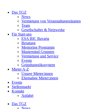
Das TGZ
News
Vermietung von Veranstaltungsräumen
Team
Gesellschafter & Netzwerke
Für Start-ups
ESA BIC Bavaria
Beratung
Mentoring Programm
Mastermind Gruppen
Vermietung und Service
Events
Gründungsökosystem
Mieter A-Z
Unsere Mieter:innen
Ehemalige Mieter:innen
Events
Stellenmarkt
Kontakt
Anfahrt
Das TGZ
News